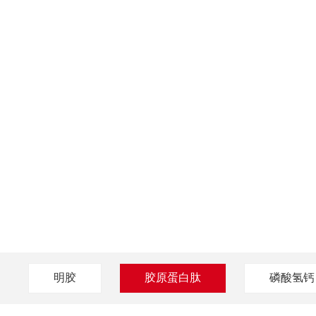
明胶
胶原蛋白肽
磷酸氢钙