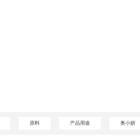
原料
产品用途
奥小妍